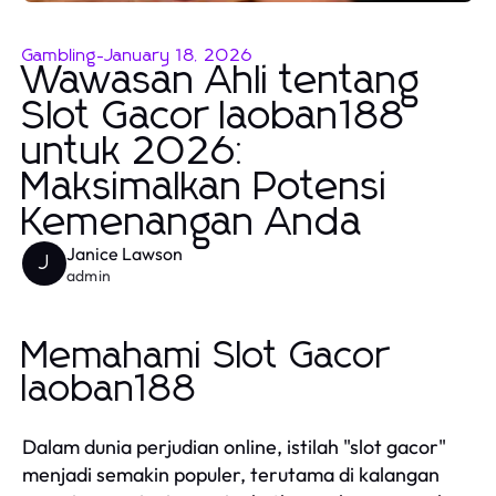
Gambling
-
January 18, 2026
Wawasan Ahli tentang
Slot Gacor laoban188
untuk 2026:
Maksimalkan Potensi
Kemenangan Anda
Janice Lawson
J
admin
Memahami Slot Gacor
laoban188
Dalam dunia perjudian online, istilah "slot gacor"
menjadi semakin populer, terutama di kalangan