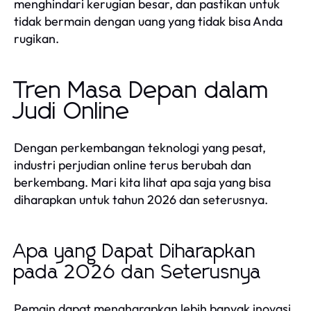
menghindari kerugian besar, dan pastikan untuk
tidak bermain dengan uang yang tidak bisa Anda
rugikan.
Tren Masa Depan dalam
Judi Online
Dengan perkembangan teknologi yang pesat,
industri perjudian online terus berubah dan
berkembang. Mari kita lihat apa saja yang bisa
diharapkan untuk tahun 2026 dan seterusnya.
Apa yang Dapat Diharapkan
pada 2026 dan Seterusnya
Pemain dapat mengharapkan lebih banyak inovasi