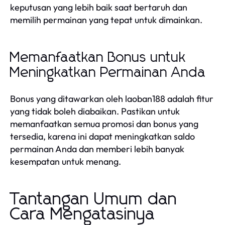
keputusan yang lebih baik saat bertaruh dan
memilih permainan yang tepat untuk dimainkan.
Memanfaatkan Bonus untuk
Meningkatkan Permainan Anda
Bonus yang ditawarkan oleh laoban188 adalah fitur
yang tidak boleh diabaikan. Pastikan untuk
memanfaatkan semua promosi dan bonus yang
tersedia, karena ini dapat meningkatkan saldo
permainan Anda dan memberi lebih banyak
kesempatan untuk menang.
Tantangan Umum dan
Cara Mengatasinya