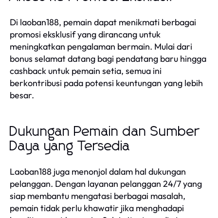
Di laoban188, pemain dapat menikmati berbagai
promosi eksklusif yang dirancang untuk
meningkatkan pengalaman bermain. Mulai dari
bonus selamat datang bagi pendatang baru hingga
cashback untuk pemain setia, semua ini
berkontribusi pada potensi keuntungan yang lebih
besar.
Dukungan Pemain dan Sumber
Daya yang Tersedia
Laoban188 juga menonjol dalam hal dukungan
pelanggan. Dengan layanan pelanggan 24/7 yang
siap membantu mengatasi berbagai masalah,
pemain tidak perlu khawatir jika menghadapi