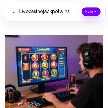
Livecasinojackpotwins
L
News