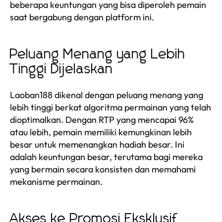
beberapa keuntungan yang bisa diperoleh pemain
saat bergabung dengan platform ini.
Peluang Menang yang Lebih
Tinggi Dijelaskan
Laoban188 dikenal dengan peluang menang yang
lebih tinggi berkat algoritma permainan yang telah
dioptimalkan. Dengan RTP yang mencapai 96%
atau lebih, pemain memiliki kemungkinan lebih
besar untuk memenangkan hadiah besar. Ini
adalah keuntungan besar, terutama bagi mereka
yang bermain secara konsisten dan memahami
mekanisme permainan.
Akses ke Promosi Eksklusif