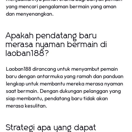
yang mencari pengalaman bermain yang aman
dan menyenangkan.
Apakah pendatang baru
merasa nyaman bermain di
laoban188?
Laoban188 dirancang untuk menyambut pemain
baru dengan antarmuka yang ramah dan panduan
lengkap untuk membantu mereka merasa nyaman
saat bermain. Dengan dukungan pelanggan yang
siap membantu, pendatang baru tidak akan
merasa kesulitan.
Strategi apa yang dapat