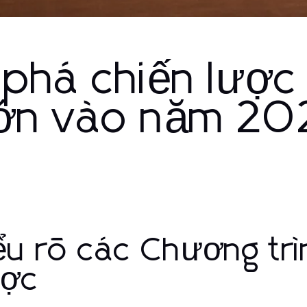
 phá chiến lược
lớn vào năm 20
ểu rõ các Chương trì
ợc