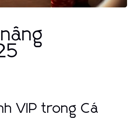
 nâng
25
nh VIP trong Cá