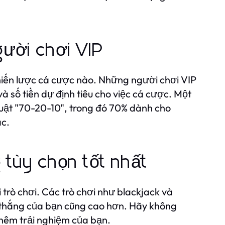
gười chơi VIP
hiến lược cá cược nào. Những người chơi VIP
và số tiền dự định tiêu cho việc cá cược. Một
huật "70-20-10", trong đó 70% dành cho
ác.
 tùy chọn tốt nhất
i trò chơi. Các trò chơi như blackjack và
 thắng của bạn cũng cao hơn. Hãy không
thêm trải nghiệm của bạn.