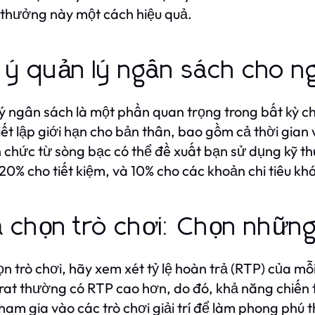
thưởng này một cách hiệu quả.
 ý quản lý ngân sách cho n
ý ngân sách là một phần quan trọng trong bất kỳ c
iết lập giới hạn cho bản thân, bao gồm cả thời gian 
n chức từ sòng bạc có thể đề xuất bạn sử dụng kỹ t
20% cho tiết kiệm, và 10% cho các khoản chi tiêu kh
 chọn trò chơi: Chọn những
ọn trò chơi, hãy xem xét tỷ lệ hoàn trả (RTP) của mỗ
at thường có RTP cao hơn, do đó, khả năng chiến
ham gia vào các trò chơi giải trí để làm phong phú 