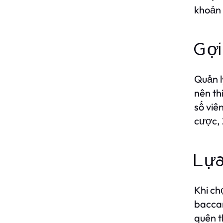
khoản 
Gợi
Quản l
nên th
số viê
cược, 
Lựa
Khi ch
baccar
quên t