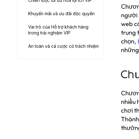
Chiến lược tối ưu hóa lợi ích VIP
Chương
Khuyến mãi và ưu đãi độc quyền
người 
web cá
Vai trò của Hỗ trợ khách hàng
trung 
trong trải nghiệm VIP
chọn,
An toàn và cá cược có trách nhiệm
những 
Chư
Chương
nhiều 
chơi t
Thành 
thưởng