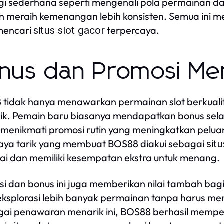
egi sederhana seperti mengenali pola permainan 
 meraih kemenangan lebih konsisten. Semua ini m
mencari
terpercaya.
situs slot gacor
nus dan Promosi Me
tidak hanya menawarkan permainan slot berkualit
ik. Pemain baru biasanya mendapatkan bonus sel
menikmati promosi rutin yang meningkatkan pelua
aya tarik yang membuat BOS88 diakui sebagai
sit
ai dan memiliki kesempatan ekstra untuk menang.
i dan bonus ini juga memberikan nilai tambah ba
ksplorasi lebih banyak permainan tanpa harus m
ai penawaran menarik ini, BOS88 berhasil mempe