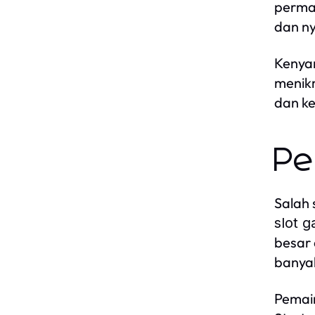
perma
dan n
Kenyam
menikm
dan k
Pe
Salah 
slot g
besar 
banyak
Pemain