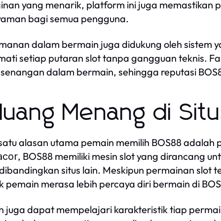
inan yang menarik, platform ini juga memastika
yaman bagi semua pengguna.
anan dalam bermain juga didukung oleh sistem ya
ati setiap putaran slot tanpa gangguan teknis. Fak
esenangan dalam bermain, sehingga reputasi BOS
luang Menang di Situ
satu alasan utama pemain memilih BOS88 adalah 
, BOS88 memiliki mesin slot yang dirancang 
acor
dibandingkan situs lain. Meskipun permainan slot
 pemain merasa lebih percaya diri bermain di BOS8
 juga dapat mempelajari karakteristik tiap perm