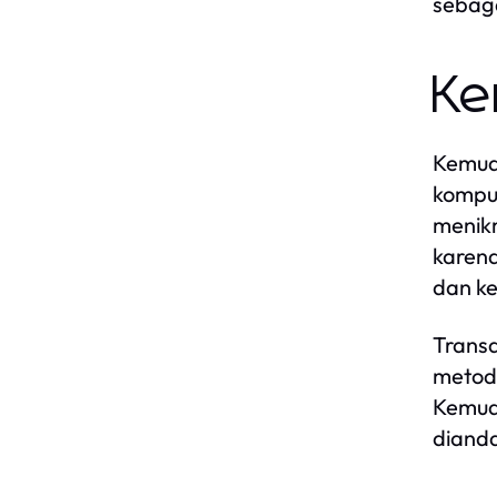
sebag
Ke
Kemuda
komput
menikm
karen
dan k
Transa
metod
Kemud
diand