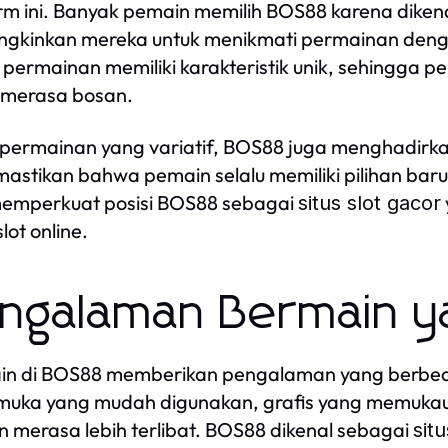
rm ini. Banyak pemain memilih BOS88 karena diken
gkinkan mereka untuk menikmati permainan denga
 permainan memiliki karakteristik unik, sehingga 
 merasa bosan.
 permainan yang variatif, BOS88 juga menghadirk
mastikan bahwa pemain selalu memiliki pilihan bar
memperkuat posisi BOS88 sebagai
situs slot gacor
lot online.
ngalaman Bermain y
n di BOS88 memberikan pengalaman yang berbeda 
muka yang mudah digunakan, grafis yang memuka
 merasa lebih terlibat. BOS88 dikenal sebagai
sit