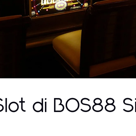
 Slot di BOS88 S