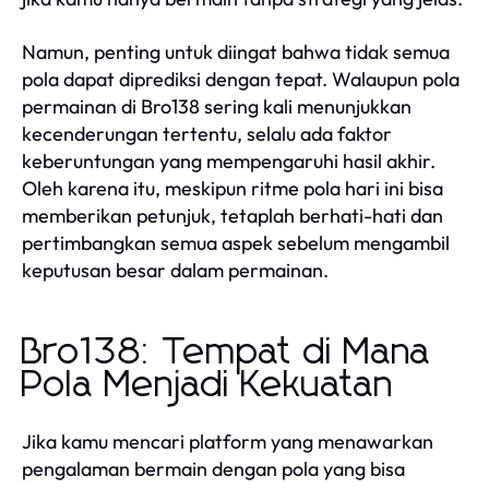
Namun, penting untuk diingat bahwa tidak semua
pola dapat diprediksi dengan tepat. Walaupun pola
permainan di Bro138 sering kali menunjukkan
kecenderungan tertentu, selalu ada faktor
keberuntungan yang mempengaruhi hasil akhir.
Oleh karena itu, meskipun ritme pola hari ini bisa
memberikan petunjuk, tetaplah berhati-hati dan
pertimbangkan semua aspek sebelum mengambil
keputusan besar dalam permainan.
Bro138: Tempat di Mana
Pola Menjadi Kekuatan
Jika kamu mencari platform yang menawarkan
pengalaman bermain dengan pola yang bisa