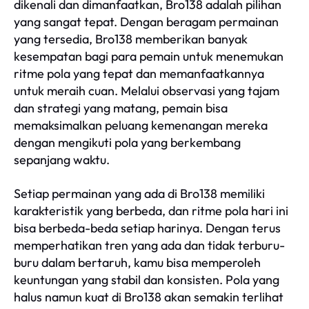
dikenali dan dimanfaatkan, Bro138 adalah pilihan
yang sangat tepat. Dengan beragam permainan
yang tersedia, Bro138 memberikan banyak
kesempatan bagi para pemain untuk menemukan
ritme pola yang tepat dan memanfaatkannya
untuk meraih cuan. Melalui observasi yang tajam
dan strategi yang matang, pemain bisa
memaksimalkan peluang kemenangan mereka
dengan mengikuti pola yang berkembang
sepanjang waktu.
Setiap permainan yang ada di Bro138 memiliki
karakteristik yang berbeda, dan ritme pola hari ini
bisa berbeda-beda setiap harinya. Dengan terus
memperhatikan tren yang ada dan tidak terburu-
buru dalam bertaruh, kamu bisa memperoleh
keuntungan yang stabil dan konsisten. Pola yang
halus namun kuat di Bro138 akan semakin terlihat