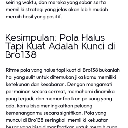
seiring waktu, dan mereka yang sabar serta
memiliki strategi yang jelas akan lebih mudah
meraih hasil yang positif.
Kesimpulan: Pola Halus
Tapi Kuat Adalah Kunci di
Bro138
Ritme pola yang halus tapi kuat di Bro138 bukanlah
hal yang sulit untuk ditemukan jika kamu memiliki
ketekunan dan kesabaran. Dengan mengamati
permainan secara cermat, memahami dinamika
yang terjadi, dan memanfaatkan peluang yang
ada, kamu bisa meningkatkan peluang
kemenanganmu secara signifikan. Pola yang
muncul di Bro138 seringkali memiliki kekuatan
besar yang bisa dimanfaatkan untuk meraih cuan,