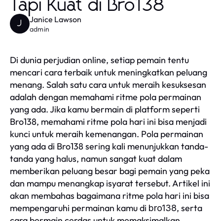
Tapi Kuat di Bro138
Janice Lawson
J
admin
Di dunia perjudian online, setiap pemain tentu
mencari cara terbaik untuk meningkatkan peluang
menang. Salah satu cara untuk meraih kesuksesan
adalah dengan memahami ritme pola permainan
yang ada. Jika kamu bermain di platform seperti
Bro138, memahami ritme pola hari ini bisa menjadi
kunci untuk meraih kemenangan. Pola permainan
yang ada di Bro138 sering kali menunjukkan tanda-
tanda yang halus, namun sangat kuat dalam
memberikan peluang besar bagi pemain yang peka
dan mampu menangkap isyarat tersebut. Artikel ini
akan membahas bagaimana ritme pola hari ini bisa
mempengaruhi permainan kamu di
, serta
bro138
cara bermain cerdas untuk memaksimalkan