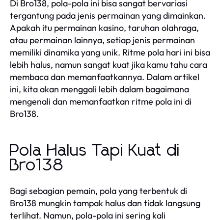
Di Bro138, pola-pola ini bisa sangat bervariasi
tergantung pada jenis permainan yang dimainkan.
Apakah itu permainan kasino, taruhan olahraga,
atau permainan lainnya, setiap jenis permainan
memiliki dinamika yang unik. Ritme pola hari ini bisa
lebih halus, namun sangat kuat jika kamu tahu cara
membaca dan memanfaatkannya. Dalam artikel
ini, kita akan menggali lebih dalam bagaimana
mengenali dan memanfaatkan ritme pola ini di
Bro138.
Pola Halus Tapi Kuat di
Bro138
Bagi sebagian pemain, pola yang terbentuk di
Bro138 mungkin tampak halus dan tidak langsung
terlihat. Namun, pola-pola ini sering kali